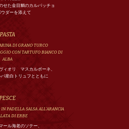
のせた金目鯛のカルパッチョ
パウダーを添えて
PASTA
FARINA DI GRANO TURCO
EGGIO CON TARTUFO BIANCO DI
ALBA
ヴィオリ マスカルポーネ、
ルバ産白トリュフとともに
PESCE
IN PADELLA SALSA ALL'ARANCIA
ALATA DI ERBE
マール海老のソテー、