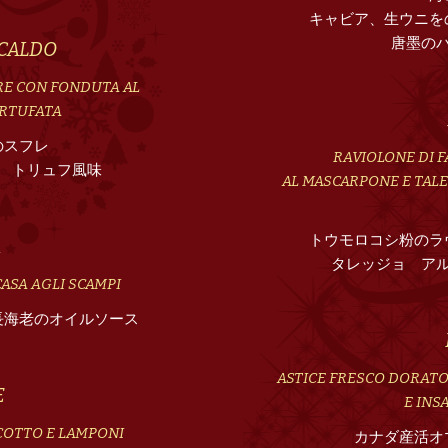
キャビア、生ウニを
唐墨の
 CALDO
RE CON FONDUTA AL
ARTUFATA
のスフレ
RAVIOLONE DI 
 トリュフ風味
AL MASCARPONE E TAL
トウモロコシ粉のラ
A
タレッジョ ア
CASA AGLI SCAMPI
長海老のオイルソース
ASTICE FRESCO DORATO 
E
E INS
NCOTTO E LAMPONI
カナダ産活オ