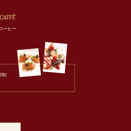
CAFFÉ
コーヒー
2部制