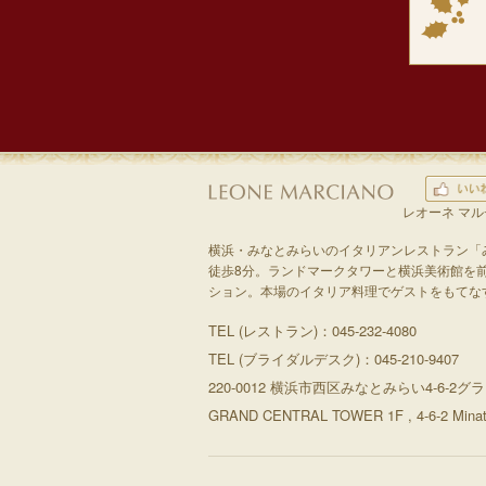
レオーネ マ
横浜・みなとみらいのイタリアンレストラン「
徒歩8分。ランドマークタワーと横浜美術館を
ション。本場のイタリア料理でゲストをもてな
TEL (レストラン)：045-232-4080
TEL (ブライダルデスク)：045-210-9407
220-0012 横浜市西区みなとみらい4-6-
GRAND CENTRAL TOWER 1F , 4-6-2 Minatom