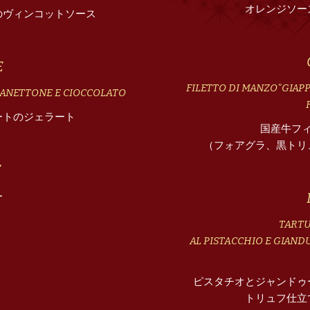
オレンジソー
のヴィンコットソース
E
FILETTO DI MANZO"GIAP
PANETTONE E CIOCCOLATO
ートのジェラート
国産牛フ
（フォアグラ、黒トリ
É
ー
TARTU
AL PISTACCHIO E GIAND
ピスタチオとジャンドゥ
トリュフ仕立