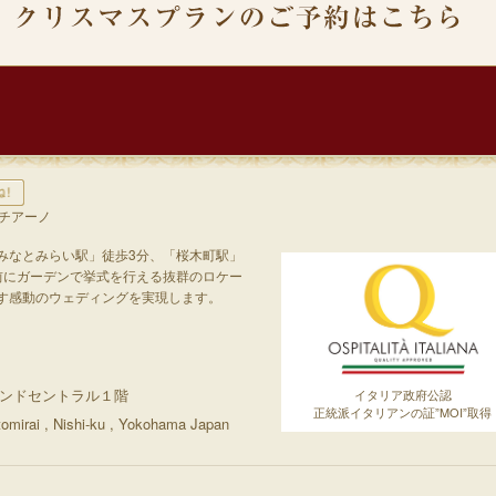
ルチアーノ
みなとみらい駅」徒歩3分、「桜木町駅」
前にガーデンで挙式を行える抜群のロケー
す感動のウェディングを実現します。
2グランドセントラル１階
イタリア政府公認
正統派イタリアンの証”MOI”取得
irai , Nishi-ku , Yokohama Japan