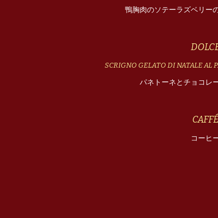
鴨胸肉のソテーラズベリー
DOLC
SCRIGNO GELATO DI NATALE AL 
パネトーネとチョコレ
CAFF
コーヒ