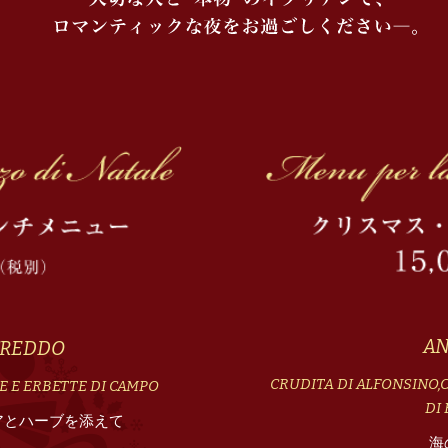
AN
FREDDO
CRUDITA DI ALFONSINO,C
 E ERBETTE DI CAMPO
DI
アとハーブを添えて
海