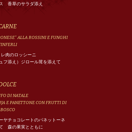
ス 香草のサラダ添え
CARNE
PONESE" ALLA ROSSINI E FUNGHI
FINFERLI
ィレ肉のロッシーニ
ュフ添え）ジロール茸を添えて
DOLCE
FO DI NATALE
UJA E PANETTONE CON FRUTTI DI
BOSCO
ーヤチョコレートのパネットーネ
て 森の果実とともに