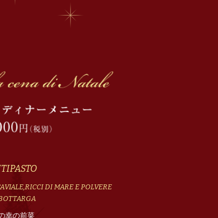
TIPASTO
AVIALE,RICCI DI MARE E POLVERE
 BOTTARGA
の幸の前菜